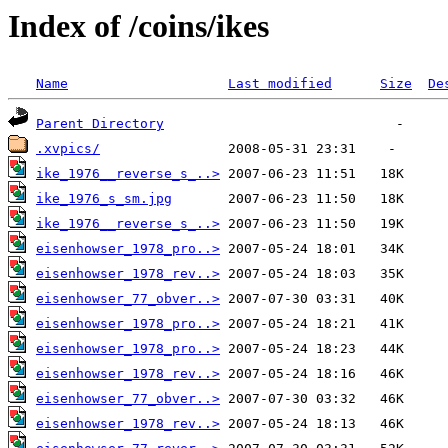
Index of /coins/ikes
Name
Last modified
Size
De
Parent Directory
.xvpics/
ike_1976__reverse_s_..>
ike_1976_s_sm.jpg
ike_1976__reverse_s_..>
eisenhowser_1978_pro..>
eisenhowser_1978_rev..>
eisenhowser_77_obver..>
eisenhowser_1978_pro..>
eisenhowser_1978_pro..>
eisenhowser_1978_rev..>
eisenhowser_77_obver..>
eisenhowser_1978_rev..>