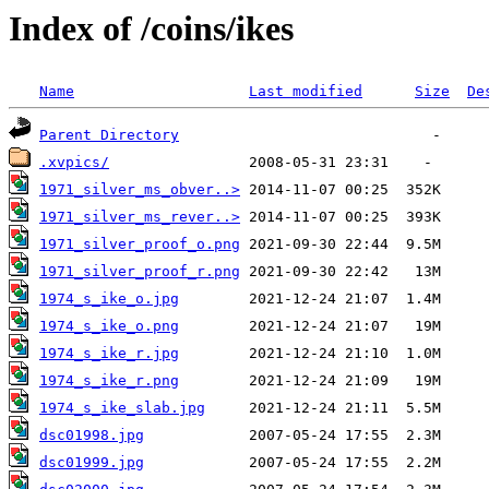
Index of /coins/ikes
Name
Last modified
Size
De
Parent Directory
.xvpics/
1971_silver_ms_obver..>
1971_silver_ms_rever..>
1971_silver_proof_o.png
1971_silver_proof_r.png
1974_s_ike_o.jpg
1974_s_ike_o.png
1974_s_ike_r.jpg
1974_s_ike_r.png
1974_s_ike_slab.jpg
dsc01998.jpg
dsc01999.jpg