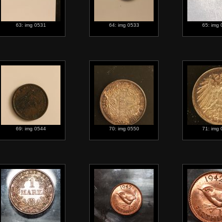
63: img 0531
64: img 0533
65: img
69: img 0544
70: img 0550
71: img