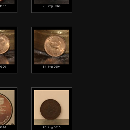
 0567
78: img 0568
 0600
84: img 0604
 0614
90: img 0615