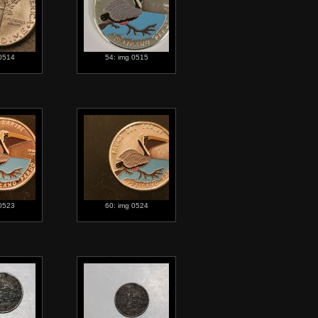
 0514
54: img 0515
 0523
60: img 0524