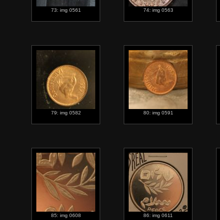
73: img 0561
74: img 0563
79: img 0582
80: img 0591
85: img 0608
86: img 0611