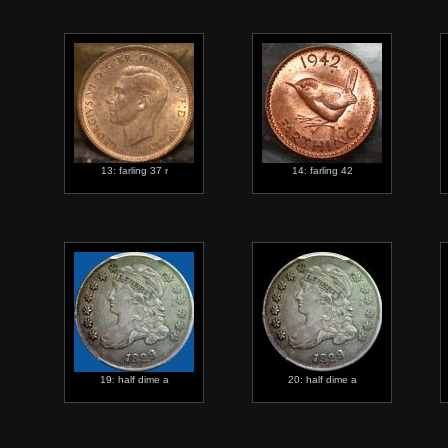
13: farling 37 r
14: farling 42
19: half dime a
20: half dime a