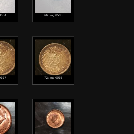
 0534
66: img 0535
 0557
72: img 0558