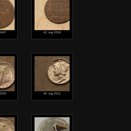
 0497
42: img 0500
 0509
48: img 0511