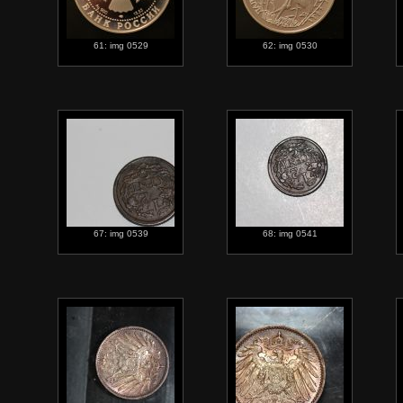
61: img 0529
62: img 0530
67: img 0539
68: img 0541