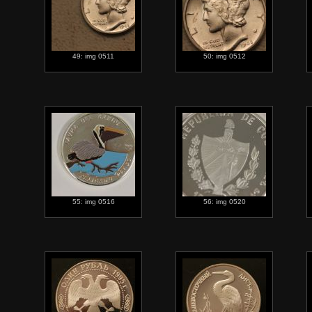
49: img 0511
50: img 0512
55: img 0516
56: img 0520