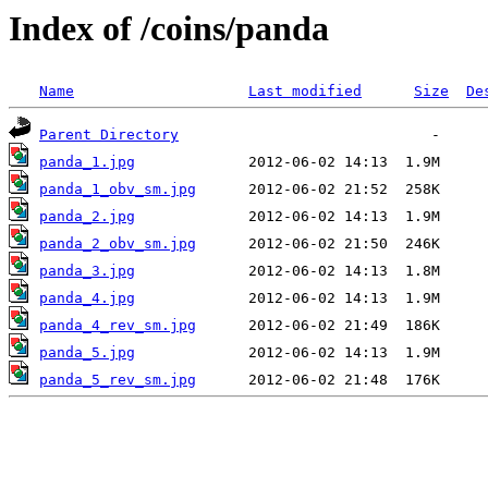
Index of /coins/panda
Name
Last modified
Size
De
Parent Directory
panda_1.jpg
panda_1_obv_sm.jpg
panda_2.jpg
panda_2_obv_sm.jpg
panda_3.jpg
panda_4.jpg
panda_4_rev_sm.jpg
panda_5.jpg
panda_5_rev_sm.jpg