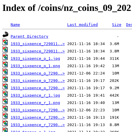
Index of /coins/nz_coins_09_202
Name
Last modified
Size
De
Parent Directory
1933_sixpence_729011..>
1933_sixpence_729011..>
1933_sixpence_o_1.jpg
1933_sixpence_o_1.png
1933_sixpence_o_7290..>
1933_sixpence_o_7290..>
1933_sixpence_o_7290..>
1933_sixpence_r_1.jpg
1933_sixpence_r_1.png
1933_sixpence_r_7290..>
1933_sixpence_r_7290..>
1933_sixpence_r_7290..>