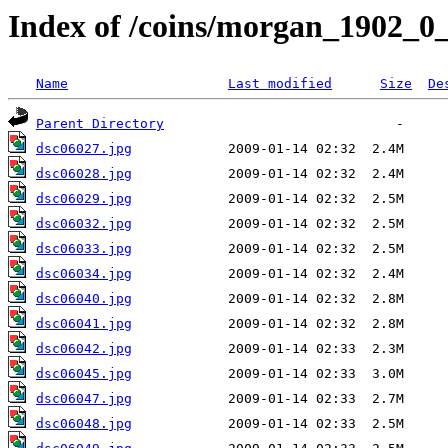
Index of /coins/morgan_1902_0
Name
Last modified
Size
De
Parent Directory
dsc06027.jpg
dsc06028.jpg
dsc06029.jpg
dsc06032.jpg
dsc06033.jpg
dsc06034.jpg
dsc06040.jpg
dsc06041.jpg
dsc06042.jpg
dsc06045.jpg
dsc06047.jpg
dsc06048.jpg