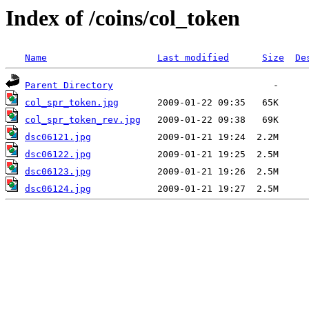
Index of /coins/col_token
Name
Last modified
Size
De
Parent Directory
col_spr_token.jpg
col_spr_token_rev.jpg
dsc06121.jpg
dsc06122.jpg
dsc06123.jpg
dsc06124.jpg