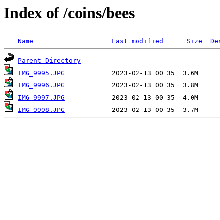
Index of /coins/bees
Name
Last modified
Size
De
Parent Directory
IMG_9995.JPG
IMG_9996.JPG
IMG_9997.JPG
IMG_9998.JPG